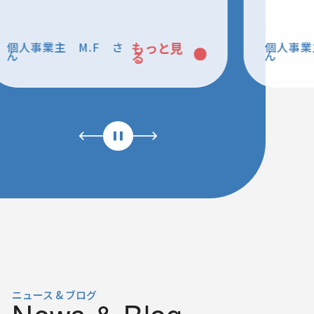
個人事業主 T.K さ
もっと見
有限
ん
る
ニュース & ブログ