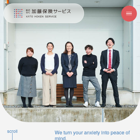
scroll
We turn your anxiety into peace of
mind.