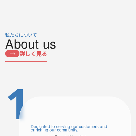
私たちについて
About us
詳しく見る
1
Dedicated to serving our customers and
enriching our community.