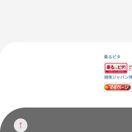
乗るピタ
損保ジャパン