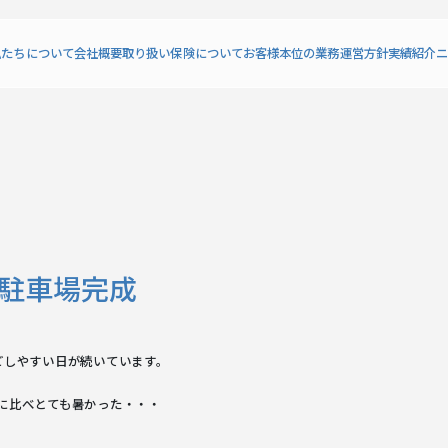
私たちについて
会社概要
取り扱い保険について
お客様本位の業務運営方針
実績紹介
ニ
駐車場完成
ごしやすい日が続いています。
に比べとても暑かった・・・