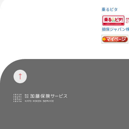
乗るピタ
損保ジャパン